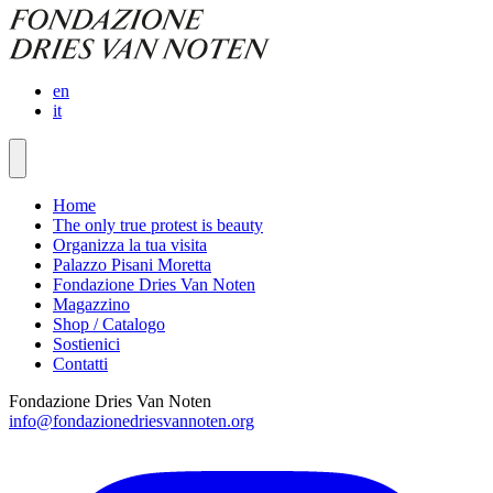
en
it
Home
The only true protest is beauty
Organizza la tua visita
Palazzo Pisani Moretta
Fondazione Dries Van Noten
Magazzino
Shop / Catalogo
Sostienici
Contatti
Fondazione Dries Van Noten
info@fondazionedriesvannoten.org